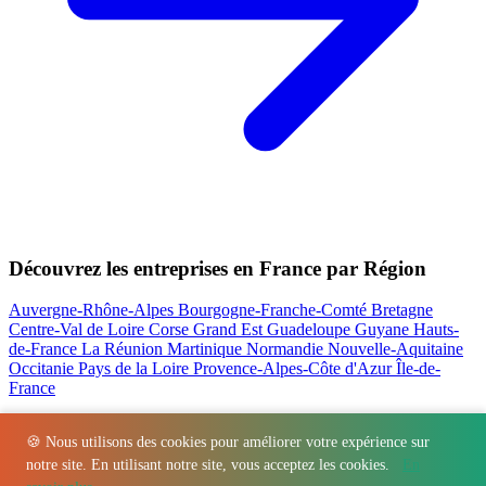
Découvrez les entreprises en France par Région
Auvergne-Rhône-Alpes
Bourgogne-Franche-Comté
Bretagne
Centre-Val de Loire
Corse
Grand Est
Guadeloupe
Guyane
Hauts-
de-France
La Réunion
Martinique
Normandie
Nouvelle-Aquitaine
Occitanie
Pays de la Loire
Provence-Alpes-Côte d'Azur
Île-de-
France
Nos actualités les plus consultées
🍪 Nous utilisons des cookies pour améliorer votre expérience sur
notre site. En utilisant notre site, vous acceptez les cookies.
En
Régions
-
Départements
-
Villes
-
Entreprises
-
Marques
-
Contact
-