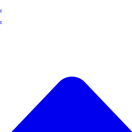
se
se