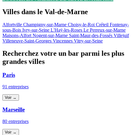
Villes dans le Val-de-Marne
Alfortville
Champigny-sur-Marne
Choisy-le-Roi
Créteil
Fontenay-
sous-Bois
Ivry-sur-Seine
L'Haÿ-les-Roses
Le Perreux-sur-Marne
Maisons-Alfort
Nogent-sur-Marne
Saint-Maur-des-Fossés
Villejuif
Villeneuve-Saint-Georges
Vincennes
Vitry-sur-Seine
Recherchez votre un bar parmi les plus
grandes villes
Paris
91 entreprises
Voir →
Marseille
80 entreprises
Voir →