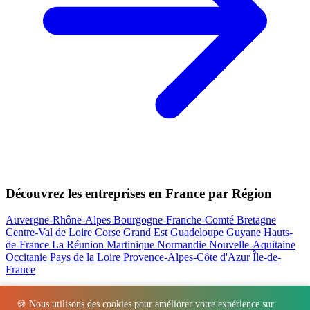
Découvrez les entreprises en France par Région
Auvergne-Rhône-Alpes
Bourgogne-Franche-Comté
Bretagne
Centre-Val de Loire
Corse
Grand Est
Guadeloupe
Guyane
Hauts-
de-France
La Réunion
Martinique
Normandie
Nouvelle-Aquitaine
Occitanie
Pays de la Loire
Provence-Alpes-Côte d'Azur
Île-de-
France
Nos actualités les plus consultées
🍪 Nous utilisons des cookies pour améliorer votre expérience sur