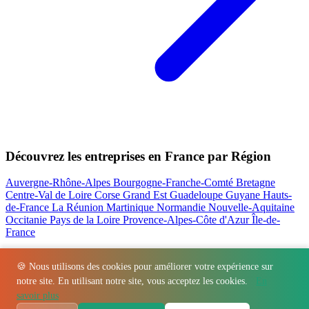
Découvrez les entreprises en France par Région
Auvergne-Rhône-Alpes
Bourgogne-Franche-Comté
Bretagne
Centre-Val de Loire
Corse
Grand Est
Guadeloupe
Guyane
Hauts-
de-France
La Réunion
Martinique
Normandie
Nouvelle-Aquitaine
Occitanie
Pays de la Loire
Provence-Alpes-Côte d'Azur
Île-de-
France
Nos actualités les plus consultées
🍪 Nous utilisons des cookies pour améliorer votre expérience sur
notre site. En utilisant notre site, vous acceptez les cookies.
En
Régions
-
Départements
-
Villes
-
Entreprises
-
Marques
-
Contact
-
savoir plus
Espace presse
-
Mentions légales