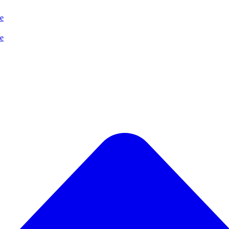
se
se