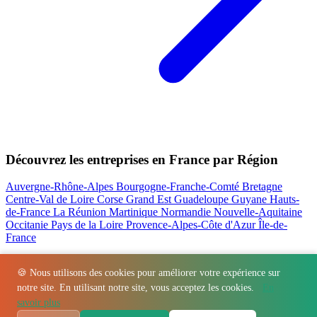
Découvrez les entreprises en France par Région
Auvergne-Rhône-Alpes
Bourgogne-Franche-Comté
Bretagne
Centre-Val de Loire
Corse
Grand Est
Guadeloupe
Guyane
Hauts-
de-France
La Réunion
Martinique
Normandie
Nouvelle-Aquitaine
Occitanie
Pays de la Loire
Provence-Alpes-Côte d'Azur
Île-de-
France
Nos actualités les plus consultées
🍪 Nous utilisons des cookies pour améliorer votre expérience sur
notre site. En utilisant notre site, vous acceptez les cookies.
En
Régions
-
Départements
-
Villes
-
Entreprises
-
Marques
-
Contact
-
savoir plus
Espace presse
-
Mentions légales