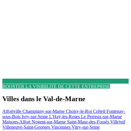
BOOSTER LA VISIBILITÉ DE CETTE ENTREPRISE
Villes dans le Val-de-Marne
Alfortville
Champigny-sur-Marne
Choisy-le-Roi
Créteil
Fontenay-
sous-Bois
Ivry-sur-Seine
L'Haÿ-les-Roses
Le Perreux-sur-Marne
Maisons-Alfort
Nogent-sur-Marne
Saint-Maur-des-Fossés
Villejuif
Villeneuve-Saint-Georges
Vincennes
Vitry-sur-Seine