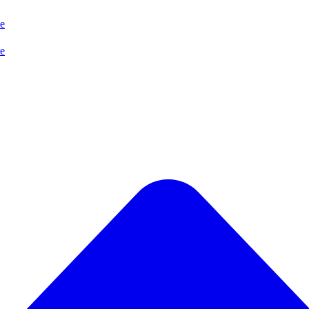
se
se