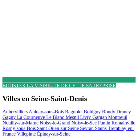
BOOSTER LA VISIBILITÉ DE CETTE ENTREPRISE
Villes en Seine-Saint-Denis
Aubervilliers
Aulnay-sous-Bois
Bagnolet
Bobigny
Bondy
Drancy
Gagny
La Courneuve
Le Blanc-Mesnil
Livry-Gargan
Montreuil
Neuilly-sur-Marne
Noisy-le-Grand
Noisy-le-Sec
Pantin
Romainville
Rosny-sous-Bois
Saint-Ouen-sur-Seine
Sevran
Stains
Tremblay-en-
France
Villepinte
Épinay-sur-Seine