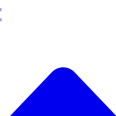
se
se