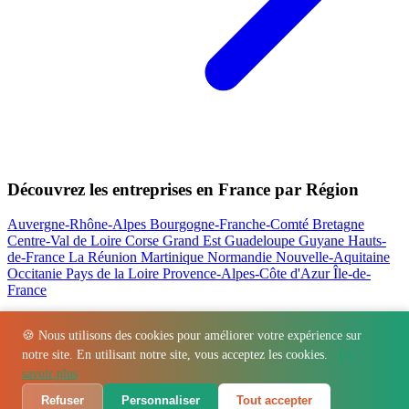
Découvrez les entreprises en France par Région
Auvergne-Rhône-Alpes
Bourgogne-Franche-Comté
Bretagne
Centre-Val de Loire
Corse
Grand Est
Guadeloupe
Guyane
Hauts-
de-France
La Réunion
Martinique
Normandie
Nouvelle-Aquitaine
Occitanie
Pays de la Loire
Provence-Alpes-Côte d'Azur
Île-de-
France
Nos actualités les plus consultées
🍪 Nous utilisons des cookies pour améliorer votre expérience sur
notre site. En utilisant notre site, vous acceptez les cookies.
En
Régions
-
Départements
-
Villes
-
Entreprises
-
Marques
-
Contact
-
savoir plus
Espace presse
-
Mentions légales
Refuser
Personnaliser
Tout accepter
© 2026 VillageBarKitchen. Tous droits réservés.