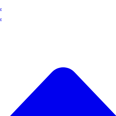
se
se