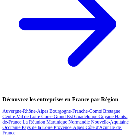
Découvrez les entreprises en France par Région
Auvergne-Rhône-Alpes
Bourgogne-Franche-Comté
Bretagne
Centre-Val de Loire
Corse
Grand Est
Guadeloupe
Guyane
Hauts-
de-France
La Réunion
Martinique
Normandie
Nouvelle-Aquitaine
Occitanie
Pays de la Loire
Provence-Alpes-Côte d'Azur
Île-de-
France