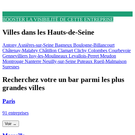
BOOSTER LA VISIBILITÉ DE CETTE ENTREPRISE
Villes dans les Hauts-de-Seine
Antony
Asnières-sur-Seine
Bagneux
Boulogne-Billancourt
Châtenay-Malabry
Châtillon
Clamart
Clichy
Colombes
Courbevoie
Gennevilliers
Issy-les-Moulineaux
Levallois-Perret
Meudon
Montrouge
Nanterre
Neuilly-sur-Seine
Puteaux
Rueil-Malmaison
Suresnes
Recherchez votre un bar parmi les plus
grandes villes
Paris
91 entreprises
Voir →