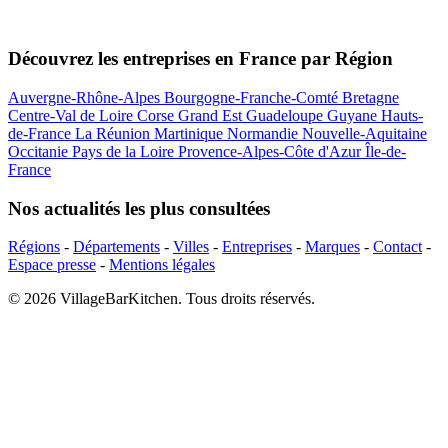
Découvrez les entreprises en France par Région
Auvergne-Rhône-Alpes
Bourgogne-Franche-Comté
Bretagne
Centre-Val de Loire
Corse
Grand Est
Guadeloupe
Guyane
Hauts-
de-France
La Réunion
Martinique
Normandie
Nouvelle-Aquitaine
Occitanie
Pays de la Loire
Provence-Alpes-Côte d'Azur
Île-de-
France
Nos actualités les plus consultées
Régions
-
Départements
-
Villes
-
Entreprises
-
Marques
-
Contact
-
Espace presse
-
Mentions légales
© 2026 VillageBarKitchen. Tous droits réservés.