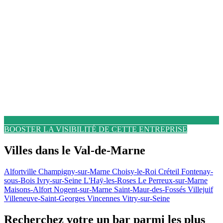
BOOSTER LA VISIBILITÉ DE CETTE ENTREPRISE
Villes dans le Val-de-Marne
Alfortville
Champigny-sur-Marne
Choisy-le-Roi
Créteil
Fontenay-
sous-Bois
Ivry-sur-Seine
L'Haÿ-les-Roses
Le Perreux-sur-Marne
Maisons-Alfort
Nogent-sur-Marne
Saint-Maur-des-Fossés
Villejuif
Villeneuve-Saint-Georges
Vincennes
Vitry-sur-Seine
Recherchez votre un bar parmi les plus