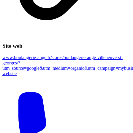
Site web
www.boulangerie-ange.fr/stores/boulangerie-ange-villeneuve-st-
georges/?
utm_source=google&utm_medium=organic&utm_campaign=mybusin
website