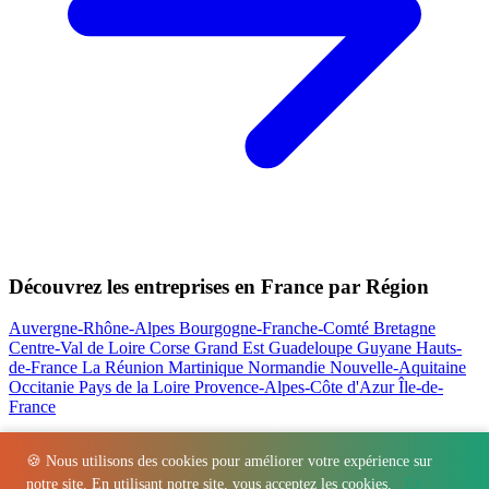
Découvrez les entreprises en France par Région
Auvergne-Rhône-Alpes
Bourgogne-Franche-Comté
Bretagne
Centre-Val de Loire
Corse
Grand Est
Guadeloupe
Guyane
Hauts-
de-France
La Réunion
Martinique
Normandie
Nouvelle-Aquitaine
Occitanie
Pays de la Loire
Provence-Alpes-Côte d'Azur
Île-de-
France
Nos actualités les plus consultées
🍪 Nous utilisons des cookies pour améliorer votre expérience sur
notre site. En utilisant notre site, vous acceptez les cookies.
En