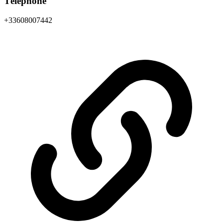
Téléphone
+33608007442