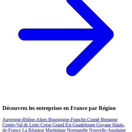
Découvrez les entreprises en France par Région
Auvergne-Rhône-Alpes
Bourgogne-Franche-Comté
Bretagne
Centre-Val de Loire
Corse
Grand Est
Guadeloupe
Guyane
Hauts-
de-France
La Réunion
Martinique
Normandie
Nouvelle-Aquitaine