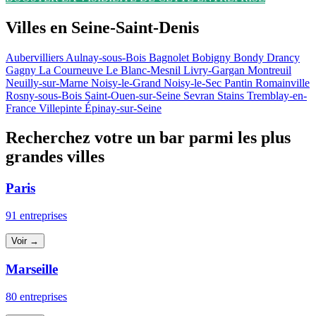
Villes en Seine-Saint-Denis
Aubervilliers
Aulnay-sous-Bois
Bagnolet
Bobigny
Bondy
Drancy
Gagny
La Courneuve
Le Blanc-Mesnil
Livry-Gargan
Montreuil
Neuilly-sur-Marne
Noisy-le-Grand
Noisy-le-Sec
Pantin
Romainville
Rosny-sous-Bois
Saint-Ouen-sur-Seine
Sevran
Stains
Tremblay-en-
France
Villepinte
Épinay-sur-Seine
Recherchez votre un bar parmi les plus
grandes villes
Paris
91 entreprises
Voir →
Marseille
80 entreprises