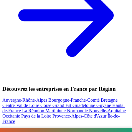
Découvrez les entreprises en France par Région
Auvergne-Rhône-Alpes
Bourgogne-Franche-Comté
Bretagne
Centre-Val de Loire
Corse
Grand Est
Guadeloupe
Guyane
Hauts-
de-France
La Réunion
Martinique
Normandie
Nouvelle-Aquitaine
Occitanie
Pays de la Loire
Provence-Alpes-Côte d'Azur
Île-de-
France