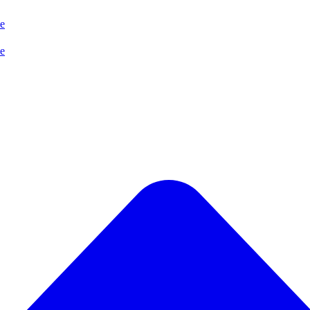
se
se