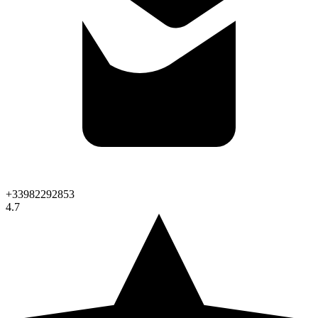
+33982292853
4.7