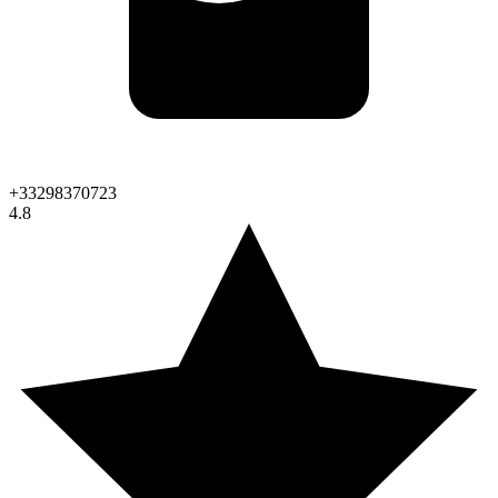
+33298370723
4.8