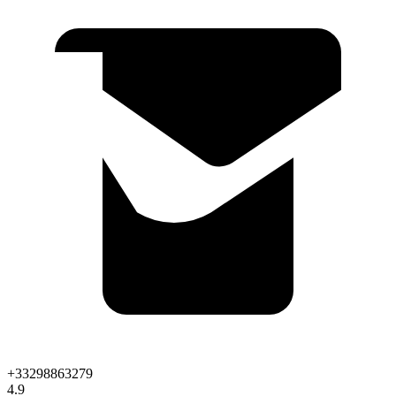
+33298863279
4.9