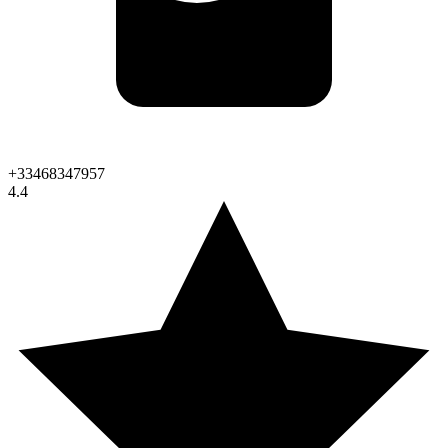
+33468347957
4.4