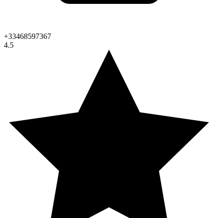
+33468597367
4.5