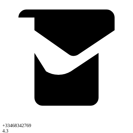
+33468342769
4.3