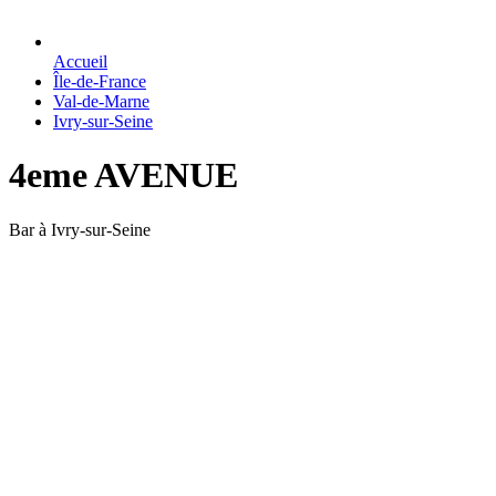
Accueil
Île-de-France
Val-de-Marne
Ivry-sur-Seine
4eme AVENUE
Bar à Ivry-sur-Seine