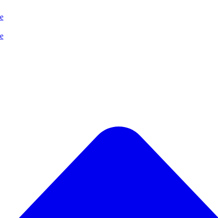
se
se