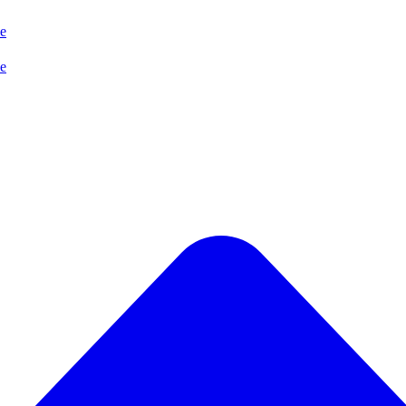
se
se