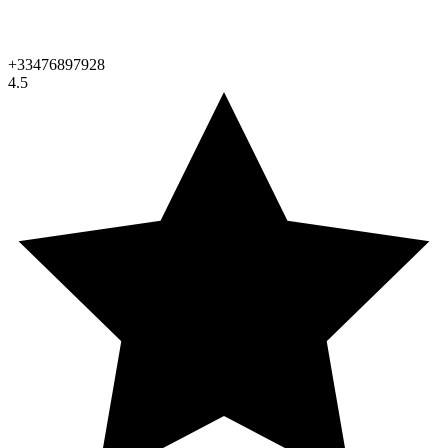
+33476897928
4.5