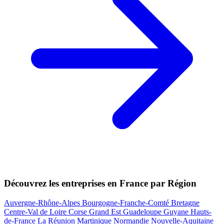
Découvrez les entreprises en France par Région
Auvergne-Rhône-Alpes
Bourgogne-Franche-Comté
Bretagne
Centre-Val de Loire
Corse
Grand Est
Guadeloupe
Guyane
Hauts-
de-France
La Réunion
Martinique
Normandie
Nouvelle-Aquitaine