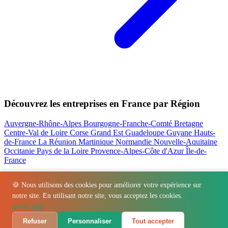
Découvrez les entreprises en France par Région
Auvergne-Rhône-Alpes
Bourgogne-Franche-Comté
Bretagne
Centre-Val de Loire
Corse
Grand Est
Guadeloupe
Guyane
Hauts-
de-France
La Réunion
Martinique
Normandie
Nouvelle-Aquitaine
Occitanie
Pays de la Loire
Provence-Alpes-Côte d'Azur
Île-de-
France
Nos actualités les plus consultées
🍪 Nous utilisons des cookies pour améliorer votre expérience sur
notre site. En utilisant notre site, vous acceptez les cookies.
En
Régions
-
Départements
-
Villes
-
Entreprises
-
Marques
-
Contact
-
savoir plus
Espace presse
-
Mentions légales
Refuser
Personnaliser
Tout accepter
© 2026 VillageBarKitchen. Tous droits réservés.