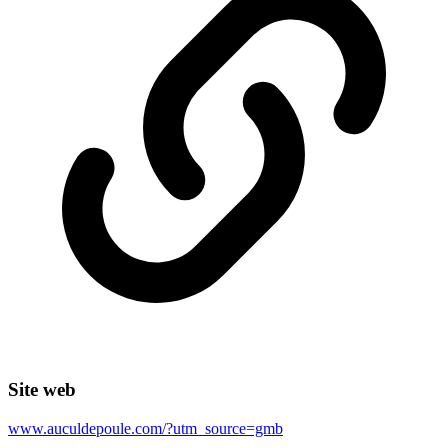
Site web
www.auculdepoule.com/?utm_source=gmb