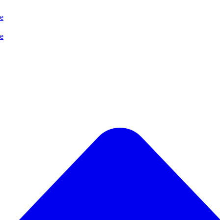
se
se