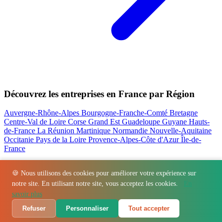
Découvrez les entreprises en France par Région
Auvergne-Rhône-Alpes
Bourgogne-Franche-Comté
Bretagne
Centre-Val de Loire
Corse
Grand Est
Guadeloupe
Guyane
Hauts-
de-France
La Réunion
Martinique
Normandie
Nouvelle-Aquitaine
Occitanie
Pays de la Loire
Provence-Alpes-Côte d'Azur
Île-de-
France
Nos actualités les plus consultées
🍪 Nous utilisons des cookies pour améliorer votre expérience sur
notre site. En utilisant notre site, vous acceptez les cookies.
En
Régions
-
Départements
-
Villes
-
Entreprises
-
Marques
-
Contact
-
savoir plus
Espace presse
-
Mentions légales
Refuser
Personnaliser
Tout accepter
© 2026 VillageBarKitchen. Tous droits réservés.