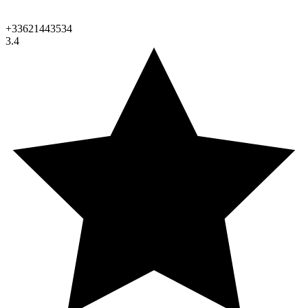
+33621443534
3.4