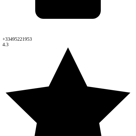
+33495221953
4.3