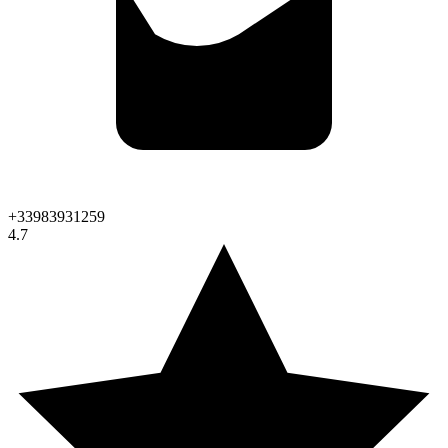
+33983931259
4.7